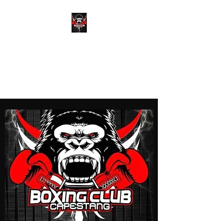
Boxing club
CAPESTANG
Plein potentiel